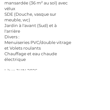
mansardée (36 m² au sol) avec
vélux
SDE (Douche, vasque sur
meuble, wc)
Jardin à l'avant (Sud) et à
l'arrière
Divers :
Menuiseries PVC/double vitrage
et Volets roulants
Chauffage et eau chaude
électrique​
Libre JUIN 2026
💡 : Estimation des coûts annuels
d'énergie : nc
Loyer
: 1.050 €
Dépôt de garantie
: 1.050 €