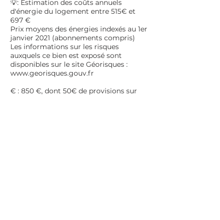
💡: Estimation des coûts annue
ls
d'énergie du logement entre 515€ et
697 €
Prix moyens des énergies indexés au 1er
janvier 2021 (abonnements compris)
Les informations sur les risques
auxquels ce bien est exposé sont
disponibles sur le site Géorisques :
www.georisques.gouv.fr
€ : 850 €, dont
50€
de provisions sur
charges avec régularisation annuelle
(entretien parties communes).
Contactez moi pour une visite ou plus
de renseignements au
06 41 61 62 08