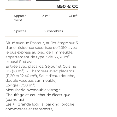
850 € CC
Apparte
53 m²
7.5 m²
ment
3 pièces
2 chambres
Situé avenue Pasteur, au 1er étage sur 3
d'une résidence sécurisée de 2010, avec
le bus express au pied de l'immeuble,
appartement de type 3 de 53,50 m²
exposé Sud avec :
Entrée avec placards, Séjour et Cuisine
US (18 m²), 2 Chambres avec placards
(11,20 et 12,40 m²), Salle d'eau (douche,
double vasques sur meuble)
Loggia (7,50 m²).
Menu
iseri
e pvc/double vitrage
Chauffage et eau chaude électrique
(cumulus)
Les + : Grande loggia, parking, proche
commerces et transports,