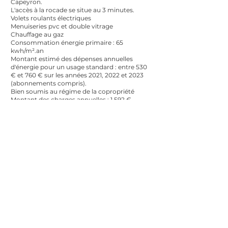
Capeyron.
L'accès à la rocade se situe au 3 minutes.
Volets roulants électriques
Menuiseries pvc et double vitrage
Chauffage au gaz
Consommation énergie primaire : 65
kwh/m².an
Montant estimé des dépenses annuelles
d'énergie pour un usage standard : entre 530
€ et 760 € sur les années 2021, 2022 et 2023
(abonnements compris).
Bien soumis au régime de la copropriété
Montant des charges annuelles : 1.592 €
06 41 61 62 08
(entretien parties communes, ascenseur,
consommation eau)
PRIX DE VENTE : 265.000€ honoraire
d'agence inclus charge acquéreurs (6%)
VIDEO sur demande
Retrouvez plus de photos et d'offres sur
tranquillimmo . fr
Contactez moi pour une visite ou plus
de renseignements au