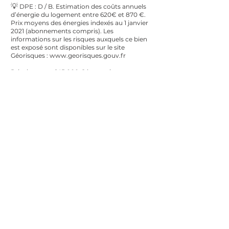
💡
DPE : D / B. Estimation des coûts annuels
d’énergie du logement entre 620€ et 870 €.
Prix moyens des énergies indexés au 1 janvier
2021 (abonnements compris). Les
informations sur les risques auxquels ce bien
est exposé sont disponibles sur le site
Géorisques :
www.georisques.gouv.fr
Prix de vente ; 145.000 € honoraire agence
charge vendeurs
Contactez moi pour une visite ou plus
de renseignements au
06 41 61 62 08
L'AGENCE
BIENS VENDUS
Mentions légales
Honoraires