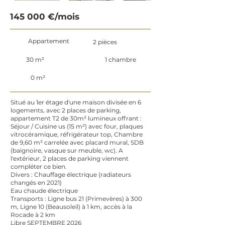
145 000 €/mois
Appartement
2 pièces
30 m²
1 chambre
0 m²
Situé au 1er étage d'une maison divisée en 6
logements, avec 2 places de parking,
appartement T2 de 30m² lumineux offrant :
Séjour / Cuisine us (15 m²) avec four, plaques
vitrocéramique, réfrigérateur top, Chambre
de 9,60 m² carrelée avec placard mural, SDB
(baignoire, vasque sur meuble, wc). A
l'extérieur, 2 places de parking viennent
compléter ce bien.
Divers : Chauffage électrique (radiateurs
changés en 2021)
Eau chaude électrique
Transports : Ligne bus 21 (Primevères) à 300
m, Ligne 10 (Beausoleil) à 1 km, accès à la
Rocade à 2 km
Libre SEPTEMBRE 2026